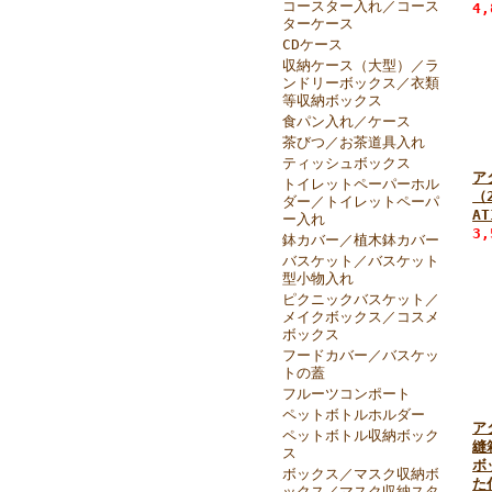
コースター入れ／コース
4
ターケース
CDケース
収納ケース（大型）／ラ
ンドリーボックス／衣類
等収納ボックス
食パン入れ／ケース
茶びつ／お茶道具入れ
ティッシュボックス
ア
トイレットペーパーホル
（
ダー／トイレットペーパ
AT
ー入れ
3
鉢カバー／植木鉢カバー
バスケット／バスケット
型小物入れ
ピクニックバスケット／
メイクボックス／コスメ
ボックス
フードカバー／バスケッ
トの蓋
フルーツコンポート
ペットボトルホルダー
ア
ペットボトル収納ボック
縫
ス
ボ
ボックス／マスク収納ボ
た
ックス／マスク収納スタ