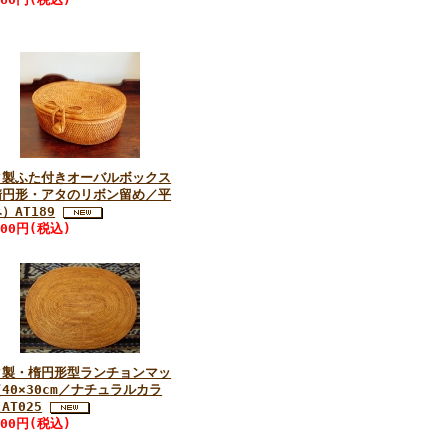
タ製ふた付きオーバルボックス
楕円形・アタのリボン留め／平
）AT189
200円(税込)
タ製・楕円形型ランチョンマッ
40×30cm／ナチュラルカラ
AT025
800円(税込)