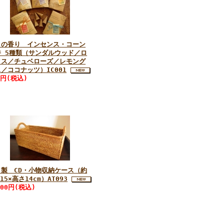
リの香り インセンス・コーン
香 5種類（サンダルウッド／ロ
タス／チュベローズ／レモング
／ココナッツ）IC001
0円(税込)
タ製 CD・小物収納ケース（約
×15×高さ14cm）AT093
600円(税込)