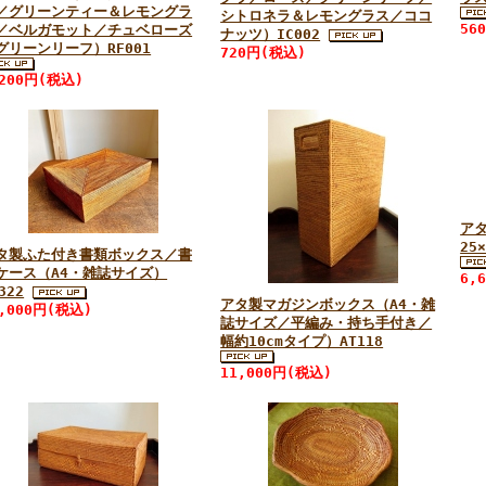
／グリーンティー＆レモングラ
シトロネラ＆レモングラス／ココ
56
／ベルガモット／チュベローズ
ナッツ）IC002
グリーンリーフ）RF001
720円(税込)
,200円(税込)
ア
25
タ製ふた付き書類ボックス／書
ケース（A4・雑誌サイズ）
6,
322
アタ製マガジンボックス（A4・雑
4,000円(税込)
誌サイズ／平編み・持ち手付き／
幅約10cmタイプ）AT118
11,000円(税込)