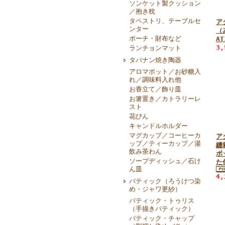
ソンケット製クッション
／抱き枕
タペストリ、テーブルセ
ア
ンター
（
ポーチ・財布など
AT
3
ランチョンマット
タバナン焼き陶器
アロマポット／お砂糖入
れ／調味料入れ他
お香立て／飾り皿
お箸置き／カトラリーレ
スト
花びん
キャンドルホルダー
マグカップ／コーヒーカ
ア
ップ／ティーカップ／湯
縫
飲み茶わん
ボ
ソープディッシュ／石け
た
ん皿
4
バティック（ろうけつ染
め・ジャワ更紗）
バティック・トゥリス
（手描きバティック）
バティック・チャップ