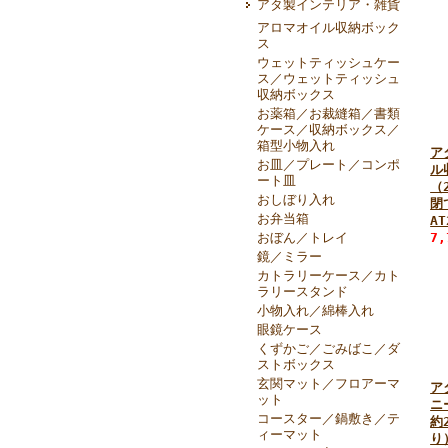
アタ製インテリア・雑貨
アロマオイル収納ボック
ス
ウェットティッシュケー
ス／ウェットティッシュ
収納ボックス
お薬箱／お裁縫箱／書類
ケース／収納ボックス／
箱型小物入れ
ア
お皿／プレート／コンポ
ル
ート皿
（2
おしぼり入れ
閉
お弁当箱
AT
おぼん／トレイ
7
鏡／ミラー
カトラリーケース／カト
ラリースタンド
小物入れ／綿棒入れ
眼鏡ケース
くずかご／ごみばこ／ダ
ストボックス
玄関マット／フロアーマ
ア
ット
ニ
コースター／鍋敷き／テ
約
ィーマット
り