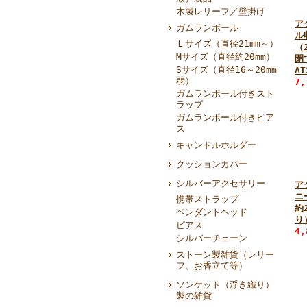
木製レリーフ／壁掛け
ア
ガムランボール
ル
Ｌサイズ（直径21mm～）
（2
Mサイズ（直径約20mm）
閉
Sサイズ（直径16～20mm
AT
弱）
7
ガムランボール付きスト
ラップ
ガムランボール付きピア
ス
キャンドルホルダー
クッションカバー
シルバーアクセサリー
ア
ニ
携帯ストラップ
約
ペンダントヘッド
り
ピアス
4
シルバーチェーン
ストーン製雑貨（レリー
フ、お香立て等）
ソンケット（浮き織り）
製の雑貨