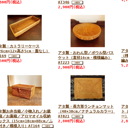
,800円(税込)
AT346
2,900円(税込)
タ製・カトラリーケース
ア
26cm×12×高さ5cm・蓋なし）
アタ製・おわん型／ボウル型バス
（
169
ケット（直径16cm・模様編み）
編み
,500円(税込)
AT223
5,
2,900円(税込)
アタ製・長方形ランチョンマット
ア
タ製お弁当箱／小物入れ／お裁
（40×30cm／ナチュラルカラー）
ト（
箱／お薬箱／アロマオイル収納
AT021
ー）
ックス（15cm×10cm×H8cm／ふ
2,800円(税込)
2,
付き／模様入り）AT164