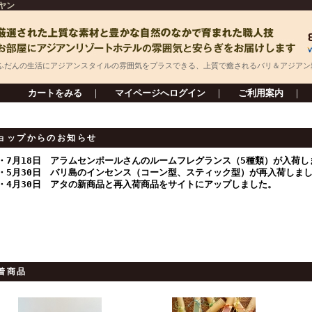
ヤン
ふだんの生活にアジアンスタイルの雰囲気をプラスできる、上質で癒されるバリ＆アジアン
カートをみる
｜
マイページへログイン
｜
ご利用案内
｜
ョップからのお知らせ
・7月18日 アラムセンポールさんのルームフレグランス（5種類）が入荷し
・5月30日 バリ島のインセンス（コーン型、スティック型）が再入荷しま
・4月30日 アタの新商品と再入荷商品をサイトにアップしました。
着商品