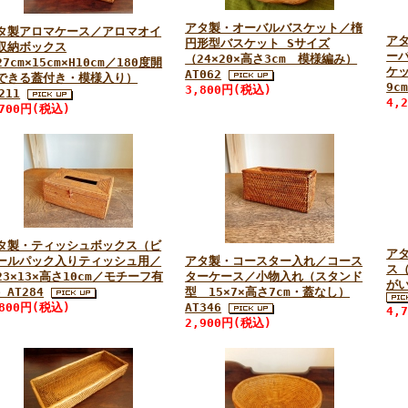
アタ製・オーバルバスケット／楕
タ製アロマケース／アロマオイ
ア
円形型バスケット Sサイズ
収納ボックス
ー
（24×20×高さ3cm 模様編み）
7cm×15cm×H10cm／180度開
ケッ
AT062
できる蓋付き・模様入り）
9c
3,800円(税込)
211
4,
,700円(税込)
タ製・ティッシュボックス（ビ
ア
ールパック入りティッシュ用／
アタ製・コースター入れ／コース
ス（
23×13×高さ10cm／モチーフ有
ターケース／小物入れ（スタンド
がい
）AT284
型 15×7×高さ7cm・蓋なし）
,800円(税込)
AT346
4,
2,900円(税込)