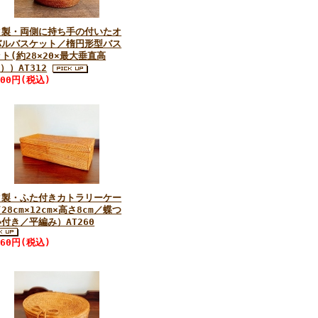
タ製・両側に持ち手の付いたオ
バルバスケット／楕円形型バス
ト(約28×20×最大垂直高
m））AT312
200円(税込)
タ製・ふた付きカトラリーケー
28cm×12cm×高さ8cm／蝶つ
付き／平編み）AT260
760円(税込)