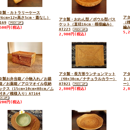
タ製・カトラリーケース
ア
26cm×12×高さ5cm・蓋なし）
アタ製・おわん型／ボウル型バス
（
169
ケット（直径16cm・模様編み）
編み
,500円(税込)
AT223
5,
2,900円(税込)
アタ製・長方形ランチョンマット
ア
タ製お弁当箱／小物入れ／お裁
（40×30cm／ナチュラルカラー）
ト（
箱／お薬箱／アロマオイル収納
AT021
ー）
ックス（15cm×10cm×H8cm／ふ
2,800円(税込)
2,
付き／模様入り）AT164
,200円(税込)