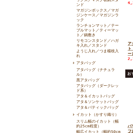
4
ンド
マガジンボックス／マガ
ジンケース／マガジンラ
ック
ランチョンマット／テー
ブルマット／ティーマッ
ト／鍋敷き
リモコンスタンド／ハガ
ア
キ入れ／スタンド
ト
ようじ入れ／つま楊枝入
ー
れ
2
アタバッグ
アタバッグ（ナチュラ
お
ル）
黒アタバッグ
アタバッグ（ダークレッ
ド系）
アタ＆イカットバッグ
アタ＆ソンケットバッグ
アタ＆バティックバッグ
イカット（かすり織り）
スリム幅のイカット（幅
約25cm程度）
バ
フ
幅広イカット（幅約50cm