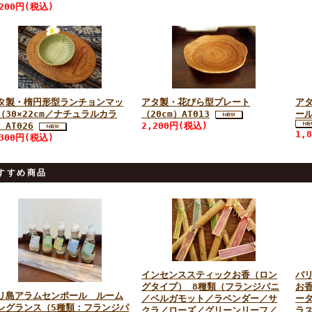
,200円(税込)
タ製・楕円形型ランチョンマッ
アタ製・花びら型プレート
ア
（30×22cm／ナチュラルカラ
（20cm）AT013
ール
）AT026
2,200円(税込)
1,
,300円(税込)
すすめ商品
インセンススティックお香（ロン
バ
グタイプ） 8種類（フランジパニ
お
リ島アラムセンポール ルーム
／ベルガモット／ラベンダー／サ
ー
レグランス（5種類：フランジパ
クラ／ローズ／グリーンリーフ／
ラス