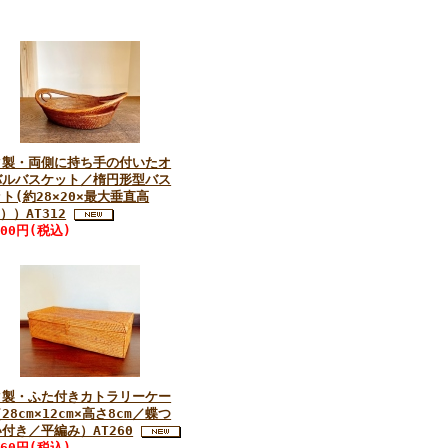
タ製・両側に持ち手の付いたオ
バルバスケット／楕円形型バス
ト(約28×20×最大垂直高
m））AT312
200円(税込)
タ製・ふた付きカトラリーケー
28cm×12cm×高さ8cm／蝶つ
付き／平編み）AT260
760円(税込)