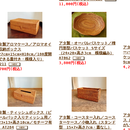
11,000円(税込)
アタ製・オーバルバスケット／楕
タ製アロマケース／アロマオイ
ア
円形型バスケット Sサイズ
収納ボックス
ー
（24×20×高さ3cm 模様編み）
7cm×15cm×H10cm／180度開
ケッ
AT062
できる蓋付き・模様入り）
9c
3,800円(税込)
211
4,
,700円(税込)
タ製・ティッシュボックス（ビ
ア
ールパック入りティッシュ用／
アタ製・コースター入れ／コース
ス（
23×13×高さ10cm／モチーフ有
ターケース／小物入れ（スタンド
がい
）AT284
型 15×7×高さ7cm・蓋なし）
4,