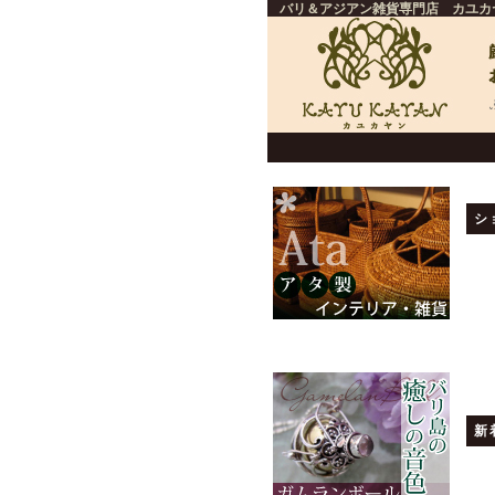
バリ＆アジアン雑貨専門店 カユカ
シ
新