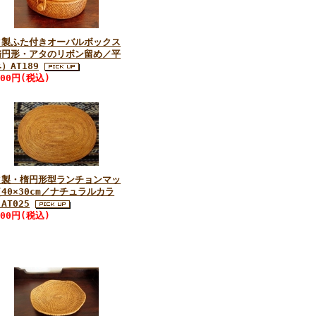
タ製ふた付きオーバルボックス
楕円形・アタのリボン留め／平
）AT189
200円(税込)
タ製・楕円形型ランチョンマッ
40×30cm／ナチュラルカラ
AT025
800円(税込)