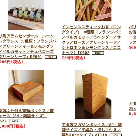
インセンススティックお香（ロン
バ
グタイプ） 8種類（フランジパニ
お
リ島アラムセンポール ルーム
／ベルガモット／ラベンダー／サ
ー
レグランス（5種類：フランジパ
クラ／ローズ／グリーンリーフ／
ラス
／グリーンティー＆レモングラ
シトロネラ＆レモングラス／ココ
56
／ベルガモット／チュベローズ
ナッツ）IC002
グリーンリーフ）RF001
720円(税込)
,200円(税込)
ア
25
タ製ふた付き書類ボックス／書
6,
ケース（A4・雑誌サイズ）
322
アタ製マガジンボックス（A4・雑
4,000円(税込)
誌サイズ／平編み・持ち手付き／
幅約10cmタイプ）AT118