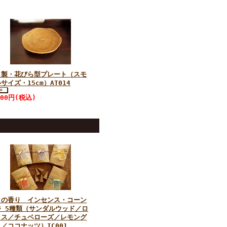
タ製・花びら型プレート（スモ
サイズ・15cm）AT014
800円(税込)
リの香り インセンス・コーン
香 5種類（サンダルウッド／ロ
タス／チュベローズ／レモング
／ココナッツ）IC001