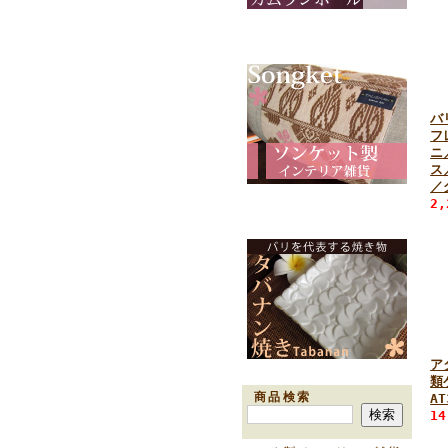
バ
フ
ニ
ス
／
2
ア
類
商品検索
AT
1