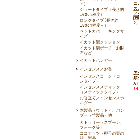
ニ
～）
ス
ショートタイプ（長さ約
／
100cm程度）
ロングタイプ(長さ約
2
180cm程度～）
ベッドカバー・キングサ
イズ
イカット製クッション
イカット製ポーチ・お財
布など
イカットハンガー
インセンス／お香
ア
インセンスコーン（コー
類
ンタイプ）
AT
インセンススティック
1
（スティックタイプ）
お香立て／インセンスホ
ルダー
木製品（ウッド）、バン
ブー（竹製品）他
カトラリー（スプーン、
フォーク等）
ココナッツ（椰子の実の
殻）製品