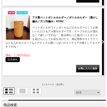
NEW
PICK UP
アタ製ペットボトルホルダー／ボトルホルダー（透かし
編み／六ツ目編み）AT052
ペットボトルやワインボトルなどのホルダーとしてお使
いいただけるアタ製ホルダーです。テーブルの上が濡れ
なくて嬉しいですね！ 飲み終わった後のペットボトル
を花びんにしてお花を活けたり、筆記用具やカトラリー
などを入れるスタンドなどナチュラル感いっぱいのインテリア小物としてもステ
キですね！
価格： 2,200円(税込)
完売御礼
1 / 1ページ
（全2件）
商品検索