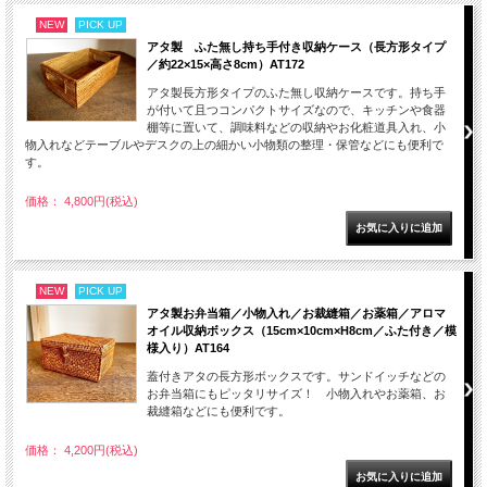
NEW
PICK UP
アタ製 ふた無し持ち手付き収納ケース（長方形タイプ
／約22×15×高さ8cm）AT172
アタ製長方形タイプのふた無し収納ケースです。持ち手
が付いて且つコンパクトサイズなので、キッチンや食器
棚等に置いて、調味料などの収納やお化粧道具入れ、小
物入れなどテーブルやデスクの上の細かい小物類の整理・保管などにも便利で
す。
価格： 4,800円(税込)
NEW
PICK UP
アタ製お弁当箱／小物入れ／お裁縫箱／お薬箱／アロマ
オイル収納ボックス（15cm×10cm×H8cm／ふた付き／模
様入り）AT164
蓋付きアタの長方形ボックスです。サンドイッチなどの
お弁当箱にもピッタリサイズ！ 小物入れやお薬箱、お
裁縫箱などにも便利です。
価格： 4,200円(税込)