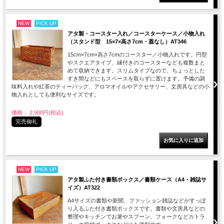
NEW
PICK UP
アタ製・コースター入れ／コースターケース／小物入れ
（スタンド型 15×7×高さ7cm・蓋なし）AT346
15cm×7cm×高さ7cmのコースター／小物入れです。円型
やスクエアタイプ、縁付きのコースターなども複数まと
めて収納できます。スリムタイプなので、ちょっとした
すき間などにもスペースを取らずに置けます。予備の調
味料入れや紅茶のティーバッグ、アロマオイルやアクセサリー、文房具などの小
物入れとしても便利なサイズです。
価格： 2,900円(税込)
完売御礼
NEW
PICK UP
アタ製ふた付き書類ボックス／書類ケース（A4・雑誌サ
イズ）AT322
A4サイズの書類や新聞、ファッション雑誌などがすっぽ
り入るふた付き書類ボックスです。書類や文房具などの
整理やキッチンでお箸やスプーン、フォークなどカトラ