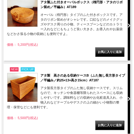
アタ製ふた付きオーバルボックス（楕円形・アタのリボ
ン留め／平編み）AT189
オーバル（楕円形）タイプのふた付きボックスです。ア
タのリボン留めがオシャレです。口紅などのメイクグッ
ズやデスク周りの小物、ティースプーンなどのカトラリ
ー入れなどにもちょうど良い大きさ。お香入れやお薬袋
などかさ張る小物の収納にも便利ですよ。
価格： 5,200円(税込)
NEW
PICK UP
アタ製 高さのある収納ケースB（ふた無し長方形タイプ
／平編み／約25×13×高さ15cm）AT187
アタ製長方形タイプのふた無し収納ケースです。スリム
なので、キッチンや食器棚等限られたスペースにも収納
しやすいです。調味料などの収納やお化粧道具入れ、小
物入れなどテーブルやデスクの上の細かい小物類の整
理・保管などにも便利です。
価格： 5,500円(税込)