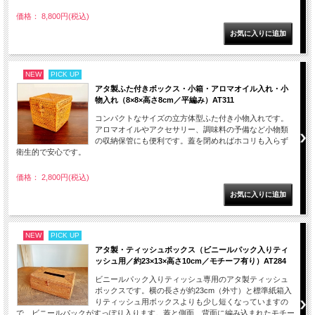
価格： 8,800円(税込)
NEW
PICK UP
アタ製ふた付きボックス・小箱・アロマオイル入れ・小
物入れ（8×8×高さ8cm／平編み）AT311
コンパクトなサイズの立方体型ふた付き小物入れです。
アロマオイルやアクセサリー、調味料の予備など小物類
の収納保管にも便利です。蓋を閉めればホコリも入らず
衛生的で安心です。
価格： 2,800円(税込)
NEW
PICK UP
アタ製・ティッシュボックス（ビニールパック入りティ
ッシュ用／約23×13×高さ10cm／モチーフ有り）AT284
ビニールパック入りティッシュ専用のアタ製ティッシュ
ボックスです。横の長さが約23cm（外寸）と標準紙箱入
りティッシュ用ボックスよりも少し短くなっていますの
で、ビニールパックがすっぽり入ります。蓋と側面、背面に編み込まれたモチー