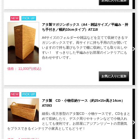
NEW
PICK UP
アタ製マガジンボックス（A4・雑誌サイズ／平編み・持
ち手付き／幅約10cmタイプ）AT118
A4サイズのフォルダーや雑誌などを立てて収納できるマ
ガジンボックスです。両サイドに持ち手用の穴が開いて
いますので持ち運びもラクで棚に収納しても取り出しや
すい！ すっきりした平編みがお部屋のインテリアにも
合わせやすいです。
価格： 11,000円(税込)
NEW
PICK UP
アタ製 CD・小物収納ケース（約25×15×高さ14cm）
AT093
細長い長方形型のアタ製CD・小物ケースです。CDをまと
めて収納したり、デスク周りやキッチンなどで小物入れ
としても便利です。お部屋にアジアンリゾートの雰囲気
をプラスできるインテリア小家具としてもどうぞ！