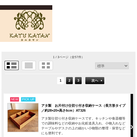
1 / 3ページ
（全57件）
1
2
3
次へ
NEW
PICK UP
アタ製 お片付け仕切り付き収納ケース（長方形タイプ
／約28×20×高さ6cm）AT326
アタ製仕切り付き収納ケースです。キッチンや食器棚等
での調味料などの収納やお化粧道具入れ、小物入れなど
テーブルやデスクの上の細かい小物類の整理・保管など
にも便利です。