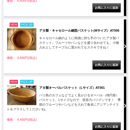
価格： 6,600円(税込)
NEW
PICK UP
アタ製・キャセロール鍋型バスケット(Mサイズ）AT006
キャセロール鍋のように両側に持ち手のついたアタ製バ
スケット。フルーツやパンなどを盛り合わせても、小物
入れとしてテーブルに置かれてもステキですね！
価格： 4,600円(税込)
NEW
PICK UP
アタ製オーバルバスケット（Lサイズ）AT001
バリ島のカフェなどでよく見かけるオーバル（楕円形）
バスケット。Lサイズなので、収容力バツグンです！ 季
節のフルーツやパンなどを入れて食卓にアジアンテイス
トをプラスしてくださいね。
価格： 4,400円(税込)