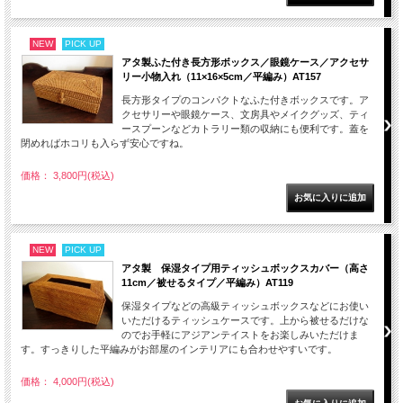
NEW
PICK UP
アタ製ふた付き長方形ボックス／眼鏡ケース／アクセサ
リー小物入れ（11×16×5cm／平編み）AT157
長方形タイプのコンパクトなふた付きボックスです。ア
クセサリーや眼鏡ケース、文房具やメイクグッズ、ティ
ースプーンなどカトラリー類の収納にも便利です。蓋を
閉めればホコリも入らず安心ですね。
価格： 3,800円(税込)
NEW
PICK UP
アタ製 保湿タイプ用ティッシュボックスカバー（高さ
11cm／被せるタイプ／平編み）AT119
保湿タイプなどの高級ティッシュボックスなどにお使い
いただけるティッシュケースです。上から被せるだけな
のでお手軽にアジアンテイストをお楽しみいただけま
す。すっきりした平編みがお部屋のインテリアにも合わせやすいです。
価格： 4,000円(税込)