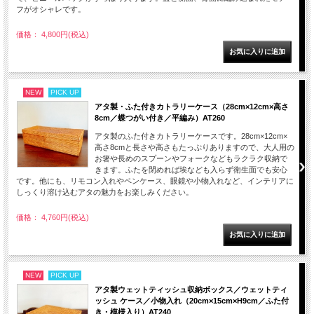
フがオシャレです。
価格： 4,800円(税込)
NEW
PICK UP
アタ製・ふた付きカトラリーケース（28cm×12cm×高さ
8cm／蝶つがい付き／平編み）AT260
アタ製のふた付きカトラリーケースです。28cm×12cm×
高さ8cmと長さや高さもたっぷりありますので、大人用の
お箸や長めのスプーンやフォークなどもラクラク収納で
きます。ふたを閉めれば埃なども入らず衛生面でも安心
です。他にも、リモコン入れやペンケース、眼鏡や小物入れなど、インテリアに
しっくり溶け込むアタの魅力をお楽しみください。
価格： 4,760円(税込)
NEW
PICK UP
アタ製ウェットティッシュ収納ボックス／ウェットティ
ッシュ ケース／小物入れ（20cm×15cm×H9cm／ふた付
き・模様入り）AT240