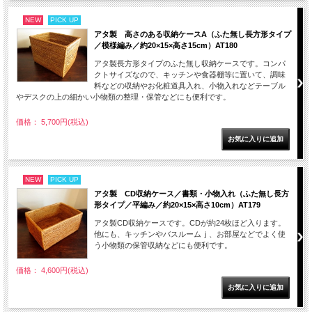
NEW
PICK UP
アタ製 高さのある収納ケースA（ふた無し長方形タイプ
／模様編み／約20×15×高さ15cm）AT180
アタ製長方形タイプのふた無し収納ケースです。コンパ
クトサイズなので、キッチンや食器棚等に置いて、調味
料などの収納やお化粧道具入れ、小物入れなどテーブル
やデスクの上の細かい小物類の整理・保管などにも便利です。
価格： 5,700円(税込)
NEW
PICK UP
アタ製 CD収納ケース／書類・小物入れ（ふた無し長方
形タイプ／平編み／約20×15×高さ10cm）AT179
アタ製CD収納ケースです。CDが約24枚ほど入ります。
他にも、キッチンやバスルームｊ、お部屋などでよく使
う小物類の保管収納などにも便利です。
価格： 4,600円(税込)