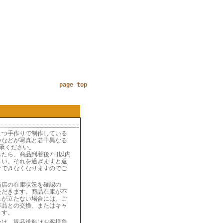
page top
とつ手作りで制作している
いなどが写真と若干異なる
承ください。
したら、商品到着後7日以内
さい。それを過ぎますと返
けできなくなりますのでご
当店の在庫状況を確認の
ただきます。商品在庫が不
しが立たない場合には、ご
等品との交換、またはキャ
ます。
合は、返品送料はお客様負