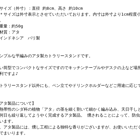
サイズ（外寸）：直径 約8cm、高さ 約10cm
サイズは外寸表示とさせていただいております。内寸は外寸より1cm程度
。
重量：約50g
材質：アタ
インドネシア バリ製
ンプルな平編みのアタ製カトラリースタンドです。
い筒型でコンパクトなサイズですのでキッチンテーブルやデスクの上など場
利ですよ♪
トラリースタンド以外にも、ペン立てやドリンクホルダーなどご用途に応じ
アタ製品について】
熱帯性のシダ科の植物「アタ」の茎を細く割いて細かく編み込み、天日干し
何日も繰り返してようやく完成するアタ製品。 燻されることによって、防
います。
、アタ製品には、燻し工程による独特な香りがございますが、お使いいただ
でまいります。