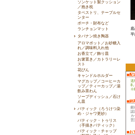
ソンケット製クッション
／抱き枕
タペストリ、テーブルセ
ンター
ポーチ・財布など
底
ランチョンマット
平
タバナン焼き陶器
アロマポット／お砂糖入
れ／調味料入れ他
お香立て／飾り皿
お箸置き／カトラリーレ
スト
花びん
■配
キャンドルホルダー
送
マグカップ／コーヒーカ
8
ップ／ティーカップ／湯
※
飲み茶わん
ソープディッシュ／石け
■納
ん皿
銀
バティック（ろうけつ染
認
め・ジャワ更紗）
カ
営
バティック・トゥリス
（手描きバティック）
バティック・チャップ
■お