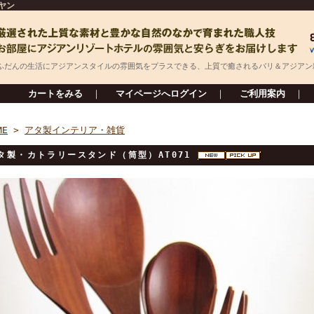
ヤン
ふだんの生活にアジアンスタイルの雰囲気をプラスできる、上質で癒されるバリ＆アジアン
カートをみる
｜
マイページへログイン
｜
ご利用案内
｜
ME
>
アタ製インテリア・雑貨
タ製・カトラリースタンド（筒型）AT071