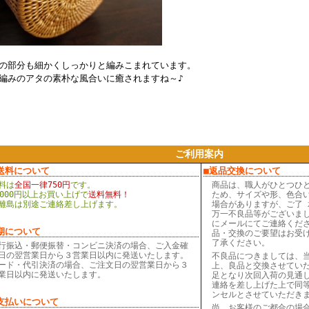
の部分も細かくしっかりと編みこまれています。
編みのアタの素朴な風合いに癒されますね～♪
ご利用案内
送料について
■返品交換について
料は
全国一律750円
です。
商品は、職人がひとつひ
,000円以上お買い上げで
送料無料！
ため、サイズや形、色合
離島は別途ご連絡差し上げます。
場合がありますが、ご了 
万一不良品等がございま
にメールにてご連絡くだ
期について
品・交換のご要望はお受
了承ください。
行振込・郵便振替・コンビニ決済の場合、ご入金確
日の翌営業日から３営業日以内に発送いたします。
不良品につきましては、
ード・代引決済の場合、ご注文日の翌営業日から３
上、良品と交換させてい
業日以内に発送いたします。
足となり次回入荷の見通
連絡を差し上げた上で同
ンセルとさせていただき
支払いについて
尚、お客様のご都合の場