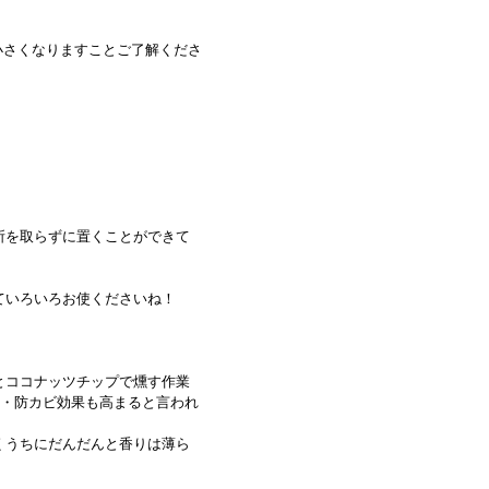
小さくなりますことご了解くださ
所を取らずに置くことができて
ていろいろお使くださいね！
とココナッツチップで燻す作業
虫・防カビ効果も高まると言われ
くうちにだんだんと香りは薄ら