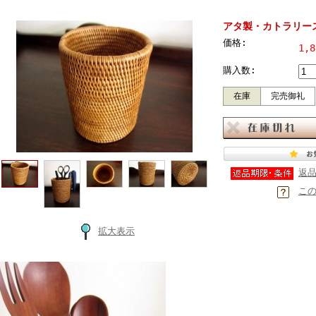
アタ製・カトラリース
価格:
1,
購入数:
在庫
完売御礼
返
こ
拡大表示