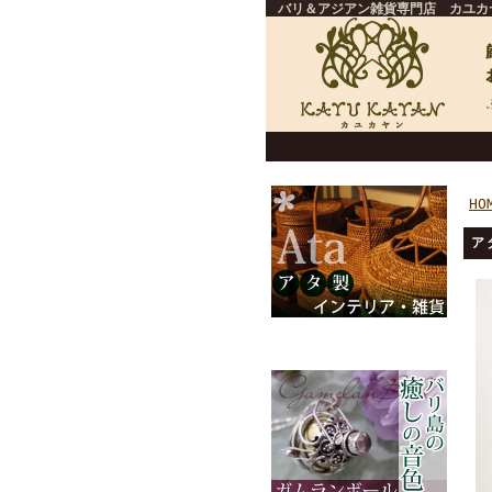
バリ＆アジアン雑貨専門店 カユカ
HO
ア