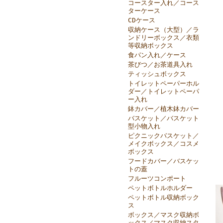
コースター入れ／コース
ターケース
CDケース
収納ケース（大型）／ラ
ンドリーボックス／衣類
等収納ボックス
食パン入れ／ケース
茶びつ／お茶道具入れ
ティッシュボックス
トイレットペーパーホル
ダー／トイレットペーパ
ー入れ
鉢カバー／植木鉢カバー
バスケット／バスケット
型小物入れ
ピクニックバスケット／
メイクボックス／コスメ
ボックス
フードカバー／バスケッ
トの蓋
フルーツコンポート
ペットボトルホルダー
ペットボトル収納ボック
ス
ボックス／マスク収納ボ
ックス／マスク収納スタ