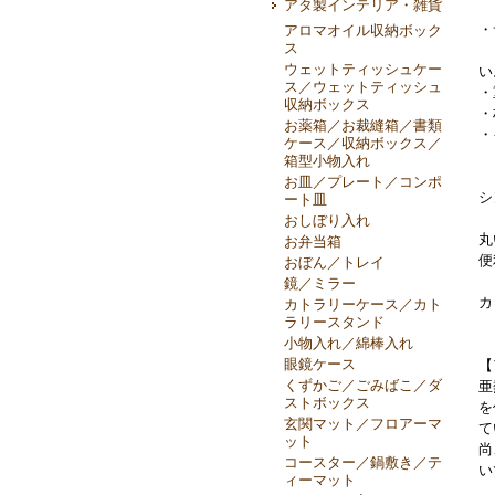
アタ製インテリア・雑貨
・
アロマオイル収納ボック
ス
＊
ウェットティッシュケー
い
ス／ウェットティッシュ
・
収納ボックス
・
お薬箱／お裁縫箱／書類
・
ケース／収納ボックス／
箱型小物入れ
お皿／プレート／コンポ
シ
ート皿
おしぼり入れ
丸
お弁当箱
便
おぼん／トレイ
鏡／ミラー
カ
カトラリーケース／カト
ラリースタンド
小物入れ／綿棒入れ
眼鏡ケース
【
くずかご／ごみばこ／ダ
亜
ストボックス
を
玄関マット／フロアーマ
て
ット
尚
コースター／鍋敷き／テ
い
ィーマット