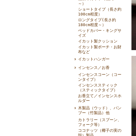
～）
ショートタイプ（長さ約
100cm程度）
ロングタイプ(長さ約
180cm程度～）
ベッドカバー・キングサ
イズ
イカット製クッション
イカット製ポーチ・お財
布など
イカットハンガー
インセンス／お香
インセンスコーン（コー
ンタイプ）
インセンススティック
（スティックタイプ）
お香立て／インセンスホ
ルダー
木製品（ウッド）、バン
ブー（竹製品）他
カトラリー（スプーン、
フォーク等）
ココナッツ（椰子の実の
殻）製品