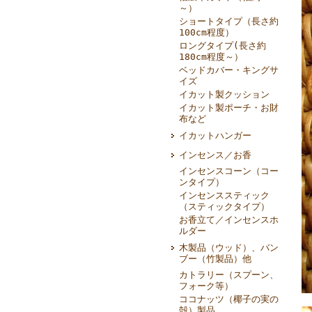
～）
ショートタイプ（長さ約
100cm程度）
ロングタイプ(長さ約
180cm程度～）
ベッドカバー・キングサ
イズ
イカット製クッション
イカット製ポーチ・お財
布など
イカットハンガー
インセンス／お香
インセンスコーン（コー
ンタイプ）
インセンススティック
（スティックタイプ）
お香立て／インセンスホ
ルダー
木製品（ウッド）、バン
ブー（竹製品）他
カトラリー（スプーン、
フォーク等）
ココナッツ（椰子の実の
殻）製品