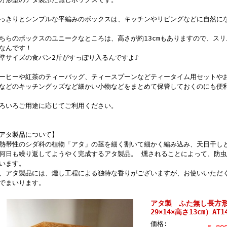
っきりとシンプルな平編みのボックスは、キッチンやリビングなどに自然に
ちらのボックスのユニークなところは、高さが約13cmもありますので、ス
なんです！
準サイズの食パン2斤がすっぽり入るんですよ♪
ーヒーや紅茶のティーバッグ、ティースプーンなどティータイム用セットや
などのキッチングッズなど細かい小物などをまとめて保管しておくのにも便
ろいろご用途に応じてご利用ください。
アタ製品について】
熱帯性のシダ科の植物「アタ」の茎を細く割いて細かく編み込み、天日干し
何日も繰り返してようやく完成するアタ製品。 燻されることによって、防
います。
、アタ製品には、燻し工程による独特な香りがございますが、お使いいただ
でまいります。
アタ製 ふた無し長方
29×14×高さ13cm）AT1
価格: