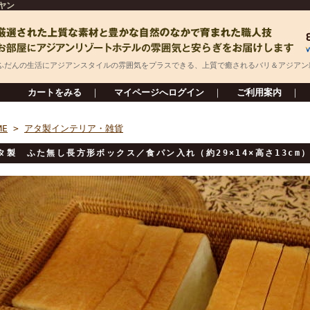
ヤン
ふだんの生活にアジアンスタイルの雰囲気をプラスできる、上質で癒されるバリ＆アジアン
カートをみる
｜
マイページへログイン
｜
ご利用案内
｜
ME
>
アタ製インテリア・雑貨
タ製 ふた無し長方形ボックス／食パン入れ（約29×14×高さ13cm）