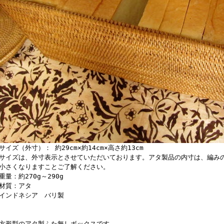
サイズ（外寸）： 約29cm×約14cm×高さ約13cm
サイズは、外寸表示とさせていただいております。アタ製品の内寸は、編みの
小さくなりますことご了解ください。
重量：約270g～290g
材質：アタ
インドネシア バリ製
方形型のアタ製ふた無しボックスです。