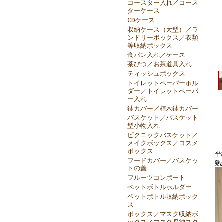
コースター入れ／コース
ターケース
CDケース
収納ケース（大型）／ラ
ンドリーボックス／衣類
等収納ボックス
食パン入れ／ケース
茶びつ／お茶道具入れ
ティッシュボックス
トイレットペーパーホル
ダー／トイレットペーパ
ー入れ
鉢カバー／植木鉢カバー
バスケット／バスケット
型小物入れ
ピクニックバスケット／
メイクボックス／コスメ
ボックス
平
フードカバー／バスケッ
熟
トの蓋
フルーツコンポート
ペットボトルホルダー
ペットボトル収納ボック
ス
ボックス／マスク収納ボ
ックス／マスク収納スタ