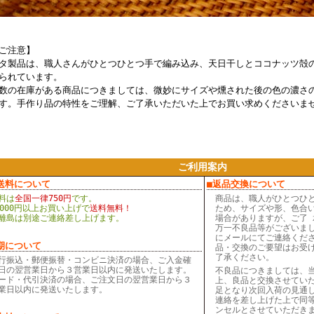
ご注意】
タ製品は、職人さんがひとつひとつ手で編み込み、天日干しとココナッツ殻
られています。
数の在庫がある商品につきましては、微妙にサイズや燻された後の色の濃さ
す。手作り品の特性をご理解、ご了承いただいた上でお買い求めくださいま
ご利用案内
送料について
■返品交換について
料は
全国一律750円
です。
商品は、職人がひとつひ
,000円以上お買い上げで
送料無料！
ため、サイズや形、色合
離島は別途ご連絡差し上げます。
場合がありますが、ご了 
万一不良品等がございま
にメールにてご連絡くだ
期について
品・交換のご要望はお受
了承ください。
行振込・郵便振替・コンビニ決済の場合、ご入金確
日の翌営業日から３営業日以内に発送いたします。
不良品につきましては、
ード・代引決済の場合、ご注文日の翌営業日から３
上、良品と交換させてい
業日以内に発送いたします。
足となり次回入荷の見通
連絡を差し上げた上で同
ンセルとさせていただき