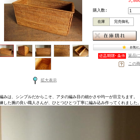
5,8
購入数:
在庫
完売御礼
返品
この
拡大表示
編みは、シンプルだからこそ、アタの編み目の細かさや均一が目立ちます。
練した腕の良い職人さんが、ひとつひとつ丁寧に編み込み作ってくれました