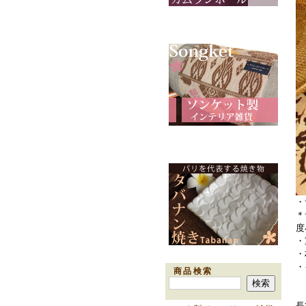
・
＊
度
・
・
・
商品検索
長