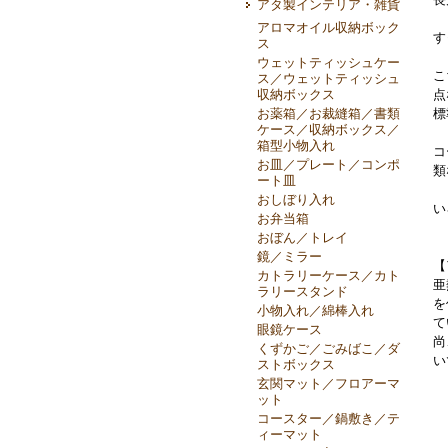
アタ製インテリア・雑貨
アロマオイル収納ボック
す
ス
ウェットティッシュケー
こ
ス／ウェットティッシュ
点
収納ボックス
標
お薬箱／お裁縫箱／書類
ケース／収納ボックス／
箱型小物入れ
コ
お皿／プレート／コンポ
類
ート皿
おしぼり入れ
い
お弁当箱
おぼん／トレイ
鏡／ミラー
【
カトラリーケース／カト
亜
ラリースタンド
を
小物入れ／綿棒入れ
て
眼鏡ケース
尚
くずかご／ごみばこ／ダ
い
ストボックス
玄関マット／フロアーマ
ット
コースター／鍋敷き／テ
ィーマット