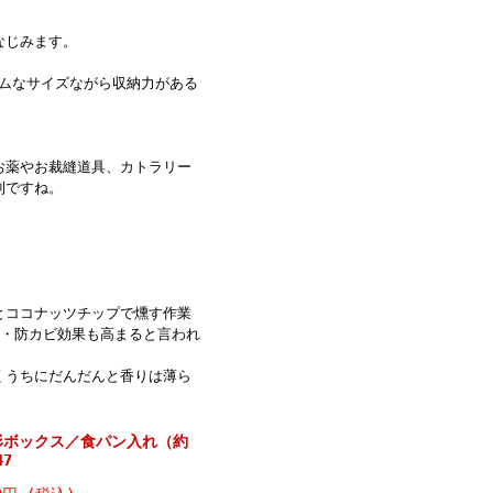
なじみます。
リムなサイズながら収納力がある
お薬やお裁縫道具、カトラリー
利ですね。
とココナッツチップで燻す作業
虫・防カビ効果も高まると言われ
くうちにだんだんと香りは薄ら
形ボックス／食パン入れ（約
47