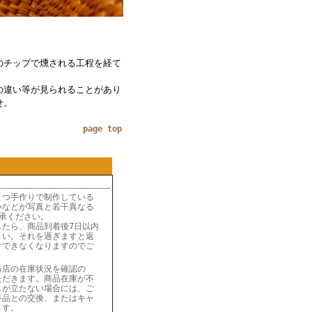
のチップで燻される工程を経て
の違い等が見られることがあり
せ。
page top
とつ手作りで制作している
いなどが写真と若干異なる
承ください。
したら、商品到着後7日以内
さい。それを過ぎますと返
けできなくなりますのでご
当店の在庫状況を確認の
ただきます。商品在庫が不
しが立たない場合には、ご
等品との交換、またはキャ
ます。