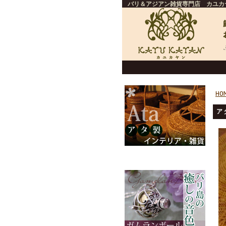
バリ＆アジアン雑貨専門店 カユカ
HO
ア