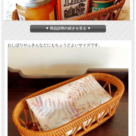
▼ 商品説明の続きを見る ▼
おしぼりやふきんなどにもちょうどよいサイズです。
・サイズ（外寸）：約20～21cm×約9～10cm、高さ 約6cm
＊サイズは、外寸表示とさせていただいております。アタ製品の内寸は、編みの
厚み等により、外寸より1cm程度小さくなりますことご了解ください。
・重量：約70g
・材質：アタ
・インドネシア バリ製