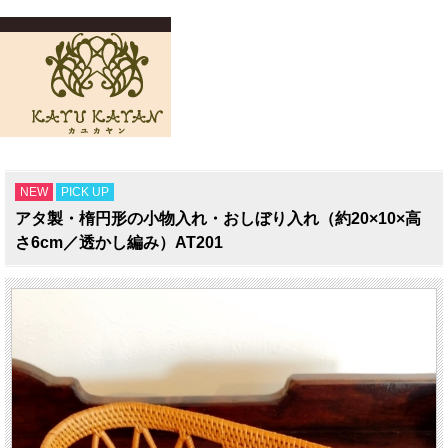
NEW
PICK UP
アタ製・楕円形の小物入れ・おしぼり入れ（約20×10×高
さ6cm／透かし編み）AT201