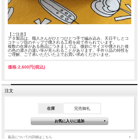
【ご注意】
アタ製品は、職人さんがひとつひとつ手で編み込み、天日干しとコ
コナッツ殻のチップで燻される工程を経て作られています。
複数の在庫がある商品につきましては、微妙にサイズや燻された後
の色の濃さの違い等が見られることがあります。手作り品の特性を
ご理解、ご了承いただいた上でお買い求めくださいませ。
価格:
2,600円
(税込)
注文
在庫
完売御礼
返品についての詳細はこちら