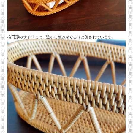
アタ製楕円形の透かし編みタイプの小物入れです。
アタは耐水性も高いのでおしぼり入れとしてもお使いいただけますし、コーヒーや
紅茶、シュガーポットなどのお茶セットやペットボトルホルダー用のトレイなどと
しても、コンパクトなサイズですのでテーブルの上でスペースを取らず便利にお使
いいただけます。
楕円形のサイドには、透かし編みがぐるりと施されています。
サイドにはぐるりと透かし編みが施されていますので、中の容器なども見えやすい
ですね。
他にも、文房具やアクセサリー入れ、リラックスタイムに楽しむアロマオイルの専
用トレイなどご用途に応じていろいろとお使いください。
【アタ製品について】
亜熱帯性のシダ科の植物「アタ」の茎を細く割いて細かく編み込み、天日干しとコ
コナッツチップで燻す作業を何日も繰り返してようやく完成するアタ製品。 燻さ
れることによって、防虫・防カビ効果も高まると言われています。
尚、アタ製品には、燻し工程による独特な香りがございますが、お使いいただくう
ちにだんだんと香りは薄らいでまいります。