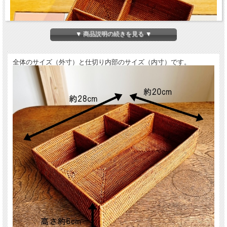
▼ 商品説明の続きを見る ▼
全体のサイズ（外寸）と仕切り内部のサイズ（内寸）です。
・サイズ（外寸）： 約28cm×約20cm×高さ約6cm
＊サイズは、外寸表示とさせていただいております。
内寸については、後述しています。
・重量：約270g
・材質：アタ
・インドネシア バリ製
＊本商品には、画像で写っているカトラリー類やお箸置きなどは付いておりませ
ん。