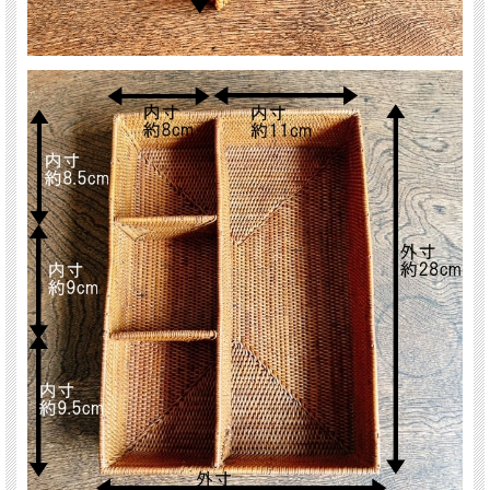
仕切りの付いたアタ製収納ケースです。
ほぼ正方形に3つに仕切られた小物用スペースとカトラリーやお箸など長めの物を
収納できるスペースとが備えられていますので、ご用途に応じてお使い分けいただ
けます。
キッチンや食器棚などで調味料やコーヒー、紅茶、お化粧道具入れ、他にも文房具
や細かい小物類などをまとめて収納しておくのにも便利です。
【アタ製品について】
亜熱帯性のシダ科の植物「アタ」の茎を細く割いて細かく編み込み、天日干しとコ
コナッツチップで燻す作業を何日も繰り返してようやく完成するアタ製品。 燻さ
れることによって、防虫・防カビ効果も高まると言われています。
尚、アタ製品には、燻し工程による独特な香りがございますが、お使いいただくう
ちにだんだんと香りは薄らいでまいります。