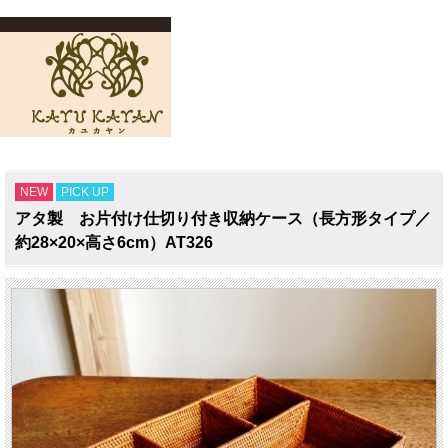
NEW
PICK UP
アタ製 お片付け仕切り付き収納ケース（長方形タイプ／
約28×20×高さ6cm）AT326