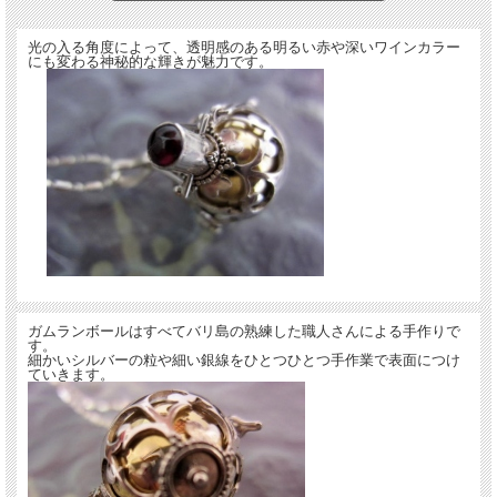
光の入る角度によって、透明感のある明るい赤や深いワインカラー
にも変わる神秘的な輝きが魅力です。
・サイズ：全長 約48mm（フック部分含む）
バスケットの直径 約20mm、横の留め具まで含めた長さ 約25ｍｍ
ボールの直径 約17mm
・重量：約11g
・材質：シルバー925、真鍮、ガーネット
１月の誕生石として知られるガーネットが輝くガムランボールです。
ラテン語の「granatum（柘榴・ざくろ）」が語源で、また、形が柘榴の粒に似て
ガムランボールはすべてバリ島の熟練した職人さんによる手作りで
いることから名づけられたと言われていますが、神秘的な深紅の輝きがとても印象
す。
細かいシルバーの粒や細い銀線をひとつひとつ手作業で表面につけ
的です。
ていきます。
ガムランボールを転がすと、「シャリ～ン♪」と高音の澄んだ音色が響きます。音
色の余韻で癒されてくださいね♪
【ガムランボールについて】
「ガムランボール」とは、バリ島に古くから伝わるお守りで、別名「ドリームボー