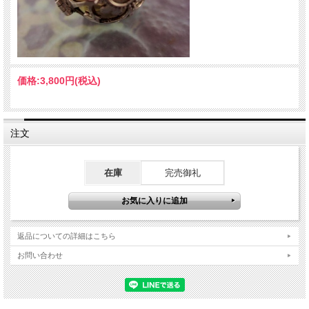
ル」とも呼ばれています。
ガムランボールの名前の由来である「ガムラン」とは、青銅製の楽器で、バリ島の
宗教儀式の際、神様に捧げる音楽を奏でるものとして使われます。
ガムランボールの中には、真鍮の小さな玉がいくつか入っているので、揺れるたび
に、ガムランによく似た「シャリーン♪」という神秘的な音色が響きます。
ガムランボールの音色は、脳波に鎮静作用をもたらし、癒しの効果があるとも言わ
れています。
価格:
3,800円
(税込)
＊チェーンを付けてペンダントにされてもステキですね！ チェーンをお求めの方
は、
こちら
をどうぞ！
注文
在庫
完売御礼
返品についての詳細はこちら
お問い合わせ