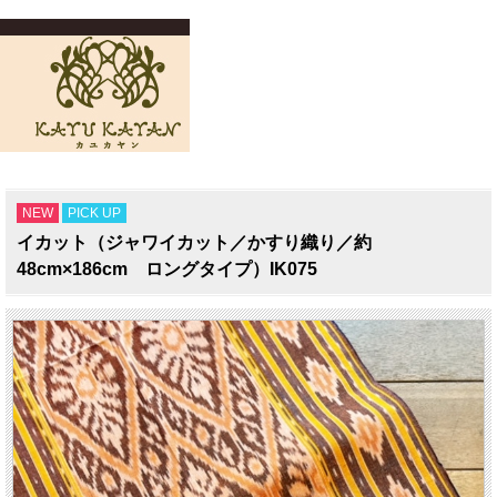
NEW
PICK UP
イカット（ジャワイカット／かすり織り／約
48cm×186cm ロングタイプ）IK075