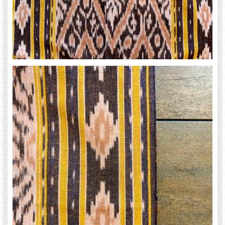
インドネシア・ジャワ島中部の街ジェパラで作られたロングタイプのイカット（ジ
ャワイカット）です。
ジェパラは、織物が盛んな街として知られています。
細いコットン糸で織られたジャワイカットは、滑らかで柔らかい手触りが特徴で
す。
オレンジシャーベットのような柔らかなパステルカラーに薄い茶色やベージュ、黄
色などで幾何学模様が織り込まれ、温かな雰囲気のイカットになっています。
タペストリとして壁に掛けたり、テーブルセンターやソファ、椅子などのカバーと
してもお使いいただけます。
お部屋に手織りの温もりとエキゾチックなアジアンテイストをプラスしてください
ね。
全長80cmのイカットハンガー
に掛けていただくとピッタリ！ さらに雰囲気抜群
です！
＊こちらの商品は、郵便局のレターパックでのご発送が可能です（1枚までなら
「レターパックライト（430円）」、2枚までなら「レターパックプラス（600
円）」）。
なお、輸送の間に、折りジワなどが生じる可能性がありますこと、予めご了承くだ
さいませ。
ご注文の後、通常の送料（全国一律750円）が一度加算されますが、その後にお送
りする「ご注文確定のご連絡」にて、レターパックでの送料に基づき再計算した金
額をご連絡させていただきます。