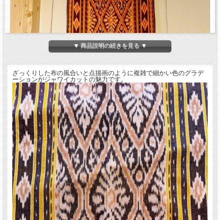
▼ 商品説明の続きを見る ▼
ざっくりした布の風合いと点描画のように複雑で細かい色のグラデ
ーションがジャワイカットの魅力です。
・サイズ：約48cm×約186cm（フリンジ部分含まず）
・素材：コットン
・インドネシア製
＊上の画像は、イカットを半分に折って掛けた画像です。