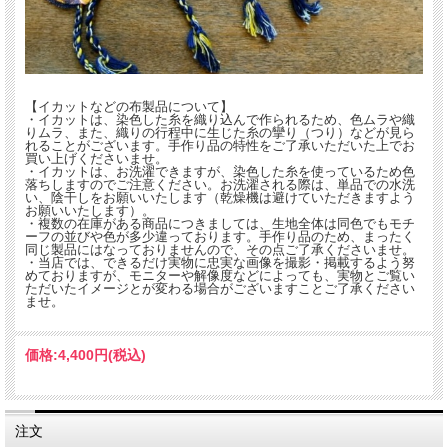
【イカットなどの布製品について】
・イカットは、染色した糸を織り込んで作られるため、色ムラや織
りムラ、また、織りの行程中に生じた糸の攣り（つり）などが見ら
れることがございます。手作り品の特性をご了承いただいた上でお
買い上げくださいませ。
・イカットは、お洗濯できますが、染色した糸を使っているため色
落ちしますのでご注意ください。お洗濯される際は、単品での水洗
い、陰干しをお願いいたします（乾燥機は避けていただきますよう
お願いいたします）。
・複数の在庫がある商品につきましては、生地全体は同色でもモチ
ーフの並びや色が多少違っております。手作り品のため、まったく
同じ製品にはなっておりませんので、その点ご了承くださいませ。
・当店では、できるだけ実物に忠実な画像を撮影・掲載するよう努
めておりますが、モニターや解像度などによっても、実物とご覧い
ただいたイメージとが変わる場合がございますことご了承ください
ませ。
価格:
4,400円
(税込)
注文